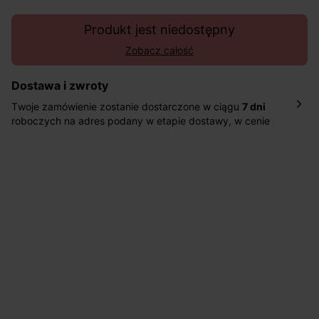
Produkt jest niedostępny
Zobacz całość
Dostawa i zwroty
Twoje zamówienie zostanie dostarczone w ciągu
7 dni
roboczych na adres podany w etapie dostawy, w cenie
10,90 zł za standardową dostawę Inpost. Dostarczamy
również w ciągu 2 dni roboczych za 39,90 PLN za
pośrednictwem DHL Express.
Nowość: Zamówienia dostarczamy w ciągu 4-6 dni
roboczych do wybranego przez Ciebie paczkomatu , a
koszt przesyłki wynosi 9,40 zł.
Masz
30 dn
i od daty otrzymania produktów na ich zwrot
lub wymianę.
Pomoc