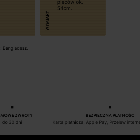
pleców ok.
54cm.
WYMIARY
i: Bangladesz.
RMOWE ZWROTY
BEZPIECZNA PŁATNOŚC
do 30 dni
Karta płatnicza, Apple Pay, Przelew inter