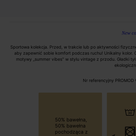
New col
Sportowa kolekcja. Przed, w trakcie lub po aktywności fizycznej 
aby zapewnić sobie komfort podczas ruchu! Unikalny kolor. Ok
motywy „summer vibes" w stylu vintage z przodu. Gładki ty
ekologiczn
Nr referencyjny PROMOD 
50% bawełna,
50% bawełna
pochodząca z