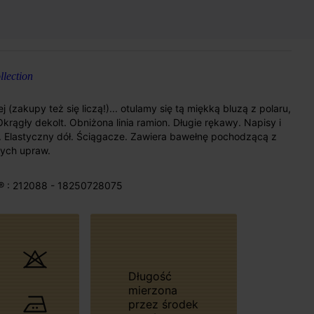
lection
(zakupy też się liczą!)... otulamy się tą miękką bluzą z polaru,
rągły dekolt. Obniżona linia ramion. Długie rękawy. Napisy i
ł. Elastyczny dół. Ściągacze. Zawiera bawełnę pochodzącą z
ych upraw.
® : 212088 - 18250728075
Długość
mierzona
przez środek