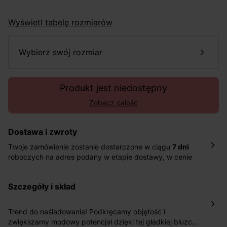
Wyświetl tabelę rozmiarów
wybierz swój rozmiar
Produkt jest niedostępny
Zobacz całość
Dostawa i zwroty
Twoje zamówienie zostanie dostarczone w ciągu
7 dni
roboczych na adres podany w etapie dostawy, w cenie
10,90 zł za standardową dostawę Inpost. Dostarczamy
również w ciągu 2 dni roboczych za 39,90 PLN za
szczegóły i skład
pośrednictwem DHL Express.
Nowość: Zamówienia dostarczamy w ciągu 4-6 dni
roboczych do wybranego przez Ciebie paczkomatu , a
Trend do naśladowania! Podkręcamy objętość i
koszt przesyłki wynosi 9,40 zł.
zwiększamy modowy potencjał dzięki tej gładkiej bluzce