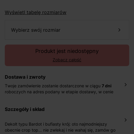
Wyświetl tabelę rozmiarów
wybierz swój rozmiar
Produkt jest niedostępny
Zobacz całość
Dostawa i zwroty
Twoje zamówienie zostanie dostarczone w ciągu
7 dni
roboczych na adres podany w etapie dostawy, w cenie
10,90 zł za standardową dostawę Inpost. Dostarczamy
również w ciągu 2 dni roboczych za 39,90 PLN za
szczegóły i skład
pośrednictwem DHL Express.
Nowość: Zamówienia dostarczamy w ciągu 4-6 dni
roboczych do wybranego przez Ciebie paczkomatu , a
Dekolt typu Bardot i bufiasty krój: oto najmodniejszy
koszt przesyłki wynosi 9,40 zł.
obecnie crop top... nie zwlekaj i nie wahaj się, zamów go