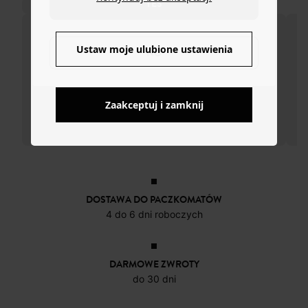
YES
Ustaw moje ulubione ustawienia
NO
Zaakceptuj i zamknij
DOSTAWA DO PACZKOMATÓW
4 do 6 dni roboczych
DARMOWE ZWROTY
do 30 dni