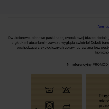
New col
Dwukolorowe, pionowe paski na tej oversizowej bluzce dodają j
z gładkimi ubraniami – zawsze wygląda świetnie! Dekolt tune
pochodzącą z ekologicznych upraw, uprawianą bez pes
bioróżno
Nr referencyjny PROMOD 
Długość
mier
przez