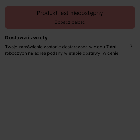
Produkt jest niedostępny
Zobacz całość
Dostawa i zwroty
Twoje zamówienie zostanie dostarczone w ciągu
7 dni
roboczych na adres podany w etapie dostawy, w cenie
10,90 zł za standardową dostawę Inpost. Dostarczamy
również w ciągu 2 dni roboczych za 39,90 PLN za
pośrednictwem DHL Express.
Nowość: Zamówienia dostarczamy w ciągu 4-6 dni
roboczych do wybranego przez Ciebie paczkomatu , a
koszt przesyłki wynosi 9,40 zł.
Masz
30 dn
i od daty otrzymania produktów na ich zwrot
lub wymianę.
Pomoc