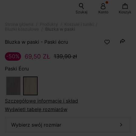
Szukaj
Konto
Koszyk
Strona główna
Produkty
Koszule i tuniki
Bluzki koszulowe
Bluzka w paski
Bluzka w paski - Paski écru
69,50 ZŁ
-50%
139,90 zł
Paski Écru
szczegółowe informacje i skład
Wyświetl tabelę rozmiarów
wybierz swój rozmiar