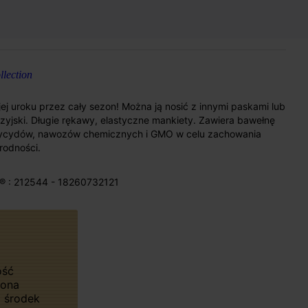
lection
ej uroku przez cały sezon! Można ją nosić z innymi paskami lub
zyjski. Długie rękawy, elastyczne mankiety. Zawiera bawełnę
tycydów, nawozów chemicznych i GMO w celu zachowania
rodności.
® : 212544 - 18260732121
zona
 środek