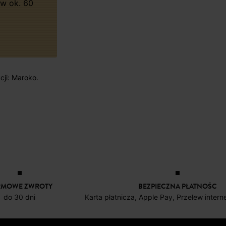
w ok. 60
cji: Maroko.
RMOWE ZWROTY
BEZPIECZNA PŁATNOŚC
do 30 dni
Karta płatnicza, Apple Pay, Przelew inter