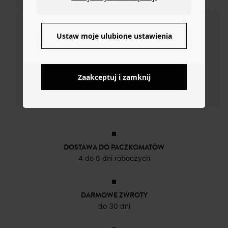
YES
Ustaw moje ulubione ustawienia
NO
Zaakceptuj i zamknij
DOSTAWA DO PACZKOMATÓW
4 do 6 dni roboczych
DARMOWE ZWROTY
do 30 dni