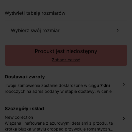
Wyświetl tabelę rozmiarów
wybierz swój rozmiar
Produkt jest niedostępny
Zobacz całość
Dostawa i zwroty
Twoje zamówienie zostanie dostarczone w ciągu
7 dni
roboczych na adres podany w etapie dostawy, w cenie
10,90 zł za standardową dostawę Inpost. Dostarczamy
również w ciągu 2 dni roboczych za 39,90 PLN za
szczegóły i skład
pośrednictwem DHL Express.
Nowość: Zamówienia dostarczamy w ciągu 4-6 dni
New collection
roboczych do wybranego przez Ciebie paczkomatu , a
Wiązana i haftowana z ażurowymi detalami z przodu, ta
koszt przesyłki wynosi 9,40 zł.
krótka bluzka w stylu cropped przywołuje romantyczny i