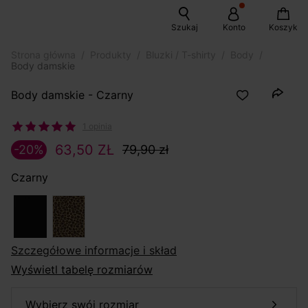
Szukaj
Konto
Koszyk
Strona główna
Produkty
Bluzki / T-shirty
Body
Body damskie
Body damskie - Czarny
1 opinia
63,50 ZŁ
-20%
79,90 zł
Czarny
szczegółowe informacje i skład
Wyświetl tabelę rozmiarów
wybierz swój rozmiar