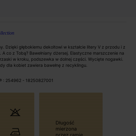
lection
 Dzięki głębokiemu dekoltowi w kształcie litery V z przodu i z
. A co z Tobą? Bawełniany dżersej. Elastyczne marszczenie na
atrzaski w kroku, podszewka w dolnej części. Wycięte nogawki.
 dla kobiet zawiera bawełnę z recyklingu.
® : 254962 - 18250827001
Długość
mierzona
przez ramie