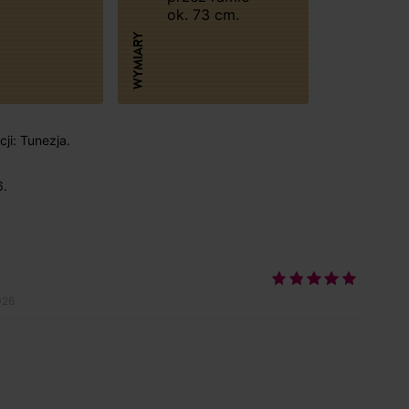
ok. 73 cm.
WYMIARY
ji: Tunezja.
6.
026