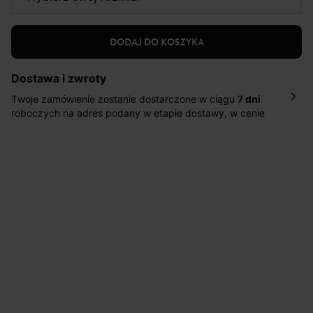
DODAJ DO KOSZYKA
Dostawa i zwroty
Twoje zamówienie zostanie dostarczone w ciągu
7 dni
roboczych na adres podany w etapie dostawy, w cenie
10,90 zł za standardową dostawę Inpost. Dostarczamy
również w ciągu 2 dni roboczych za 39,90 PLN za
pośrednictwem DHL Express.
Nowość: Zamówienia dostarczamy w ciągu 4-6 dni
roboczych do wybranego przez Ciebie paczkomatu , a
koszt przesyłki wynosi 9,40 zł.
Masz
30 dn
i od daty otrzymania produktów na ich zwrot
lub wymianę.
Pomoc