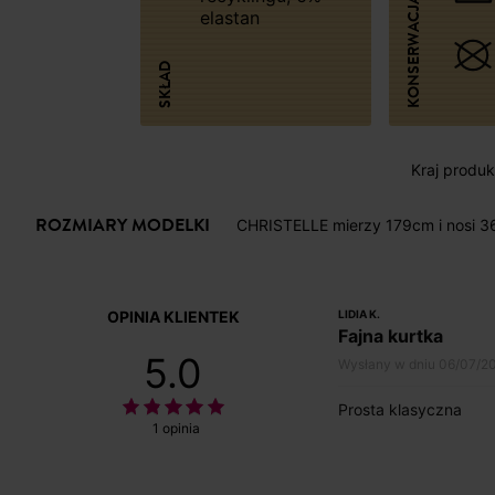
KONSERWACJA
elastan
SKŁAD
Kraj produkc
ROZMIARY MODELKI
CHRISTELLE mierzy 179cm i nosi 3
OPINIA KLIENTEK
LIDIA K.
Fajna kurtka
5.0
Wysłany w dniu 06/07/2
Prosta klasyczna
1 opinia