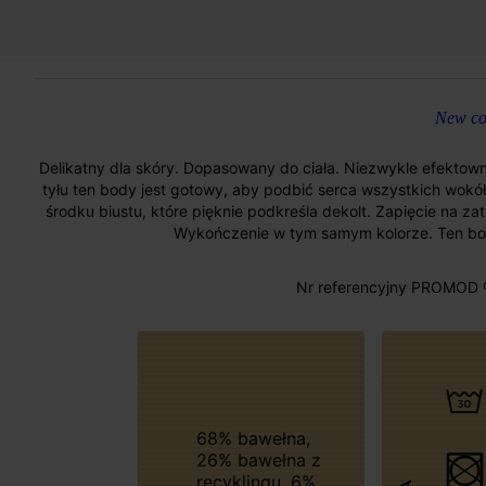
New col
Delikatny dla skóry. Dopasowany do ciała. Niezwykle efektowny.
tyłu ten body jest gotowy, aby podbić serca wszystkich wokół
środku biustu, które pięknie podkreśla dekolt. Zapięcie na z
Wykończenie w tym samym kolorze. Ten body
Nr referencyjny PROMOD 
68% bawełna,
26% bawełna z
recyklingu, 6%