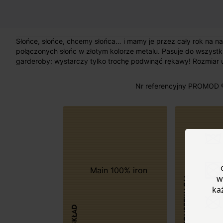
Słońce, słońce, chcemy słońca… i mamy je przez cały rok na nad
połączonych słońc w złotym kolorze metalu. Pasuje do wszystkic
garderoby: wystarczy tylko trochę podwinąć rękawy! Rozmiar u
Nr referencyjny PROMOD 
Main 100% iron
w
KONSERWACJA
ka
SKŁAD