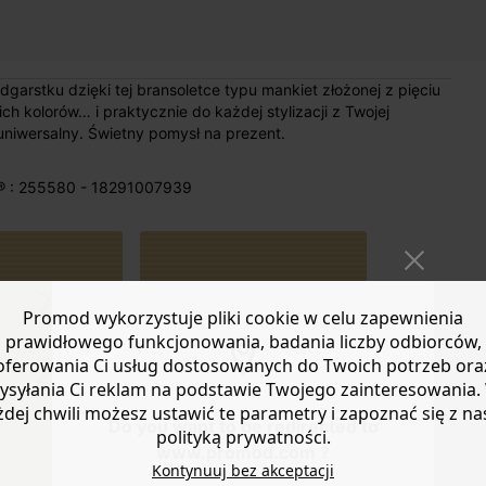
garstku dzięki tej bransoletce typu mankiet złożonej z pięciu
h kolorów… i praktycznie do każdej stylizacji z Twojej
niwersalny. Świetny pomysł na prezent.
® : 255580 - 18291007939
Promod wykorzystuje pliki cookie w celu zapewnienia
prawidłowego funkcjonowania, badania liczby odbiorców,
Width approx
oferowania Ci usług dostosowanych do Twoich potrzeb ora
3cm. Wrist
ysyłania Ci reklam na podstawie Twojego zainteresowania.
approx 18cm.
żdej chwili możesz ustawić te parametry i zapoznać się z na
Do you want to be redirected to
WYMIARY
polityką prywatności.
www.promod.com ?
Kontynuuj bez akceptacji