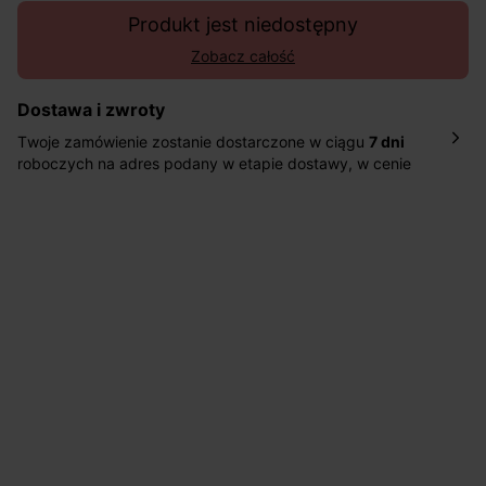
Produkt jest niedostępny
Zobacz całość
Dostawa i zwroty
Twoje zamówienie zostanie dostarczone w ciągu
7 dni
roboczych na adres podany w etapie dostawy, w cenie
10,90 zł za standardową dostawę Inpost. Dostarczamy
również w ciągu 2 dni roboczych za 39,90 PLN za
pośrednictwem DHL Express.
Nowość: Zamówienia dostarczamy w ciągu 4-6 dni
roboczych do wybranego przez Ciebie paczkomatu , a
koszt przesyłki wynosi 9,40 zł.
Masz
30 dn
i od daty otrzymania produktów na ich zwrot
lub wymianę.
Pomoc