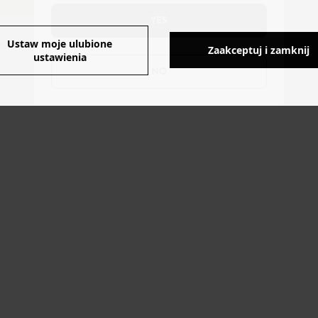
YES
Ustaw moje ulubione
cji: Chiny.
Zaakceptuj i zamknij
ustawienia
NO