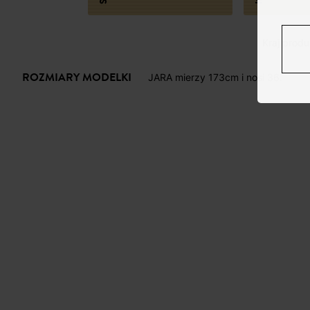
Kraj produk
ROZMIARY MODELKI
JARA mierzy 173cm i nosi 36.