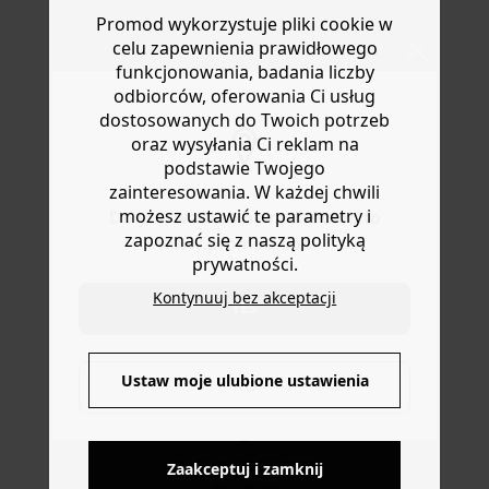
Uwielbiamy pastelowe kolory, słodkie jak sorbet! Jeden
Masz
30 dn
i od daty otrzymania produktów na ich zwrot
Promod wykorzystuje pliki cookie w
rozmiar. Sprzedawane w opakowaniach po 3 sztuki.
lub wymianę.
celu zapewnienia prawidłowego
Pomysł na prezent.
Pomoc
funkcjonowania, badania liczby
odbiorców, oferowania Ci usług
dostosowanych do Twoich potrzeb
oraz wysyłania Ci reklam na
podstawie Twojego
zainteresowania. W każdej chwili
możesz ustawić te parametry i
Do you want to be redirected to
zapoznać się z naszą polityką
www.promod.com ?
prywatności.
Kontynuuj bez akceptacji
YES
DOSTAWA DO PACZKOMATÓW
Ustaw moje ulubione ustawienia
NO
4 do 6 dni roboczych
DARMOWE ZWROTY
Zaakceptuj i zamknij