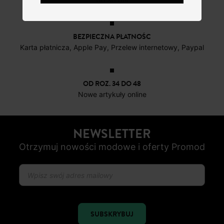
do 30 dni
BEZPIECZNA PŁATNOŚC
Karta płatnicza, Apple Pay, Przelew internetowy, Paypal
OD ROZ. 34 DO 48
Nowe artykuły online
NEWSLETTER
Otrzymuj nowości modowe i oferty Promod
SUBSKRYBUJ