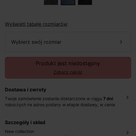
Wyświetl tabelę rozmiarów
wybierz swój rozmiar
Produkt jest niedostępny
Zobacz całość
Dostawa i zwroty
Twoje zamówienie zostanie dostarczone w ciągu
7 dni
roboczych na adres podany w etapie dostawy, w cenie
10,90 zł za standardową dostawę Inpost. Dostarczamy
również w ciągu 2 dni roboczych za 39,90 PLN za
szczegóły i skład
pośrednictwem DHL Express.
Nowość: Zamówienia dostarczamy w ciągu 4-6 dni
New collection