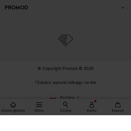
PROMOD
© Copyright Promod © 2026
*Zobacz warunki klikając na link
Polska
Strona główna
Menu
Szukaj
Konto
Koszyk