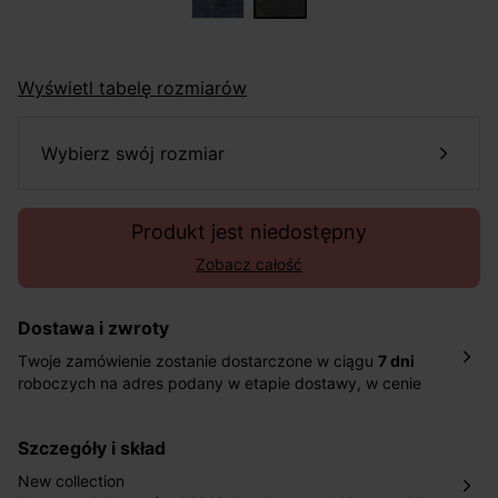
Wyświetl tabelę rozmiarów
wybierz swój rozmiar
Produkt jest niedostępny
Zobacz całość
Dostawa i zwroty
Twoje zamówienie zostanie dostarczone w ciągu
7 dni
roboczych na adres podany w etapie dostawy, w cenie
10,90 zł za standardową dostawę Inpost. Dostarczamy
również w ciągu 2 dni roboczych za 39,90 PLN za
szczegóły i skład
pośrednictwem DHL Express.
Nowość: Zamówienia dostarczamy w ciągu 4-6 dni
New collection