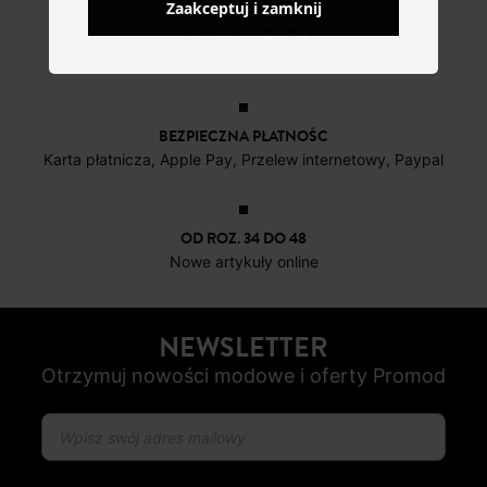
Zaakceptuj i zamknij
DARMOWE ZWROTY
do 30 dni
BEZPIECZNA PŁATNOŚC
Karta płatnicza, Apple Pay, Przelew internetowy, Paypal
OD ROZ. 34 DO 48
Nowe artykuły online
NEWSLETTER
Otrzymuj nowości modowe i oferty Promod