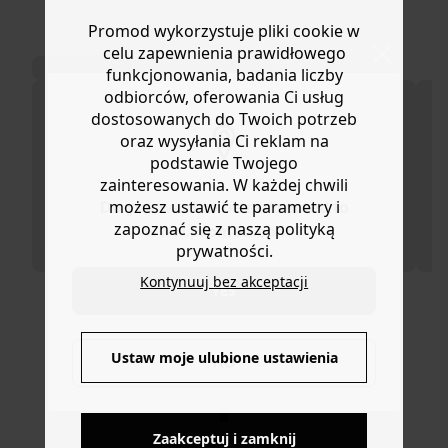
regulowane ramiączka. Dekolt V z przodu i z tyłu.Ta
Masz
30 dn
i od daty otrzymania produktów na ich zwrot
Promod wykorzystuje pliki cookie w
damska sukienka zawiera włókna z recyklingu.
lub wymianę.
celu zapewnienia prawidłowego
Pomoc
funkcjonowania, badania liczby
odbiorców, oferowania Ci usług
dostosowanych do Twoich potrzeb
oraz wysyłania Ci reklam na
podstawie Twojego
zainteresowania. W każdej chwili
możesz ustawić te parametry i
Do you want to be redirected to
zapoznać się z naszą polityką
www.promod.com ?
prywatności.
Kontynuuj bez akceptacji
YES
DOSTAWA DO PACZKOMATÓW
Ustaw moje ulubione ustawienia
NO
4 do 6 dni roboczych
Zaakceptuj i zamknij
DARMOWE ZWROTY