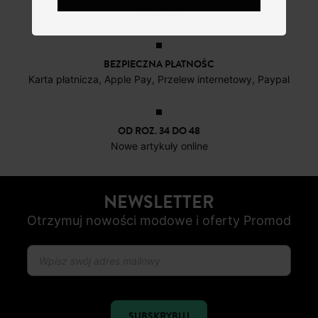
do 30 dni
BEZPIECZNA PŁATNOŚC
Karta płatnicza, Apple Pay, Przelew internetowy, Paypal
OD ROZ. 34 DO 48
Nowe artykuły online
NEWSLETTER
Otrzymuj nowości modowe i oferty Promod
SUBSKRYBUJ