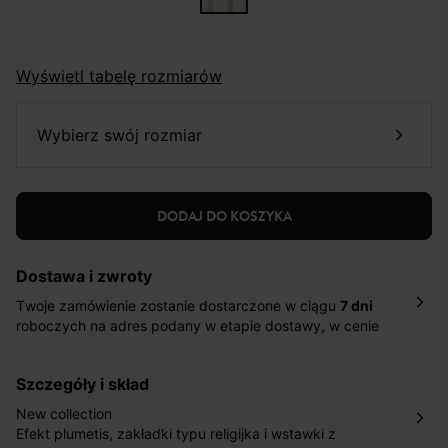
Wyświetl tabelę rozmiarów
wybierz swój rozmiar
DODAJ DO KOSZYKA
Dostawa i zwroty
Twoje zamówienie zostanie dostarczone w ciągu
7 dni
roboczych na adres podany w etapie dostawy, w cenie
10,90 zł za standardową dostawę Inpost. Dostarczamy
również w ciągu 2 dni roboczych za 39,90 PLN za
szczegóły i skład
pośrednictwem DHL Express.
Nowość: Zamówienia dostarczamy w ciągu 4-6 dni
New collection
roboczych do wybranego przez Ciebie paczkomatu , a
Efekt plumetis, zakładki typu religijka i wstawki z