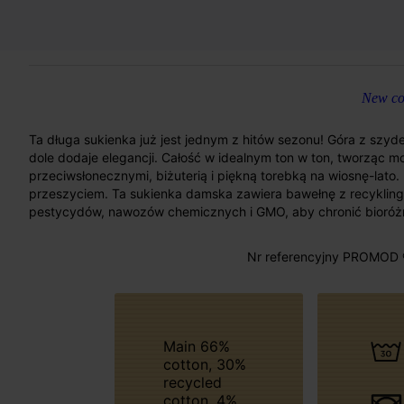
New col
Ta długa sukienka już jest jednym z hitów sezonu! Góra z sz
dole dodaje elegancji. Całość w idealnym ton w ton, tworząc 
przeciwsłonecznymi, biżuterią i piękną torebką na wiosnę-lato.
przeszyciem. Ta sukienka damska zawiera bawełnę z recyklin
pestycydów, nawozów chemicznych i GMO, aby chronić bioróż
Nr referencyjny PROMOD 
Main 66%
cotton, 30%
recycled
cotton, 4%