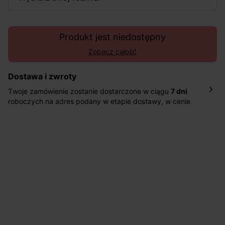
Produkt jest niedostępny
Zobacz całość
Dostawa i zwroty
Twoje zamówienie zostanie dostarczone w ciągu
7 dni
roboczych na adres podany w etapie dostawy, w cenie
10,90 zł za standardową dostawę Inpost. Dostarczamy
również w ciągu 2 dni roboczych za 39,90 PLN za
pośrednictwem DHL Express.
Nowość: Zamówienia dostarczamy w ciągu 4-6 dni
roboczych do wybranego przez Ciebie paczkomatu , a
koszt przesyłki wynosi 9,40 zł.
Masz
30 dn
i od daty otrzymania produktów na ich zwrot
lub wymianę.
Pomoc