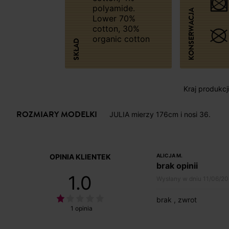
polyamide.
KONSERWACJA
Lower 70%
cotton, 30%
organic cotton
SKŁAD
Kraj produkcj
ROZMIARY MODELKI
JULIA mierzy 176cm i nosi 36.
OPINIA KLIENTEK
ALICJA M.
brak opinii
1.0
Wysłany w dniu 11/06/2
brak , zwrot
1 opinia