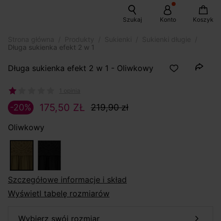
Szukaj
Konto
Koszyk
Strona główna
Produkty
Sukienki
Sukienki długie
Długa sukienka efekt 2 w 1
Długa sukienka efekt 2 w 1 - Oliwkowy
1 opinia
175,50 ZŁ
-20%
219,90 zł
Oliwkowy
szczegółowe informacje i skład
Wyświetl tabelę rozmiarów
wybierz swój rozmiar