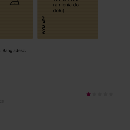
ramienia do
dołu).
WYMIARY
i: Bangladesz.
026