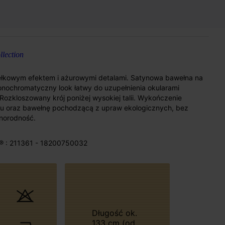
lection
ydełkowym efektem i ażurowymi detalami. Satynowa bawełna na
monochromatyczny look łatwy do uzupełnienia okularami
 Rozkloszowany krój poniżej wysokiej talii. Wykończenie
gu oraz bawełnę pochodzącą z upraw ekologicznych, bez
norodność.
® : 211361 - 18200750032
Długość ok.
133 cm (od