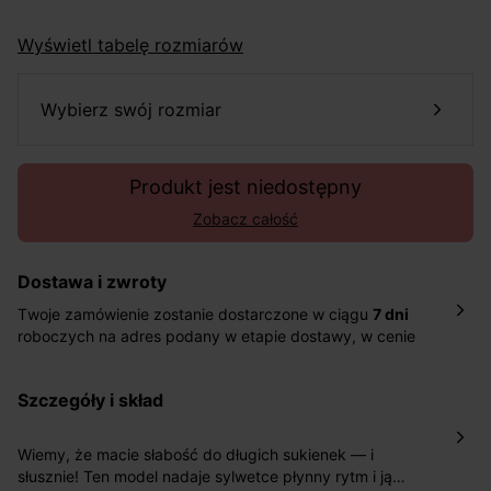
Wyświetl tabelę rozmiarów
wybierz swój rozmiar
Produkt jest niedostępny
Zobacz całość
Dostawa i zwroty
Twoje zamówienie zostanie dostarczone w ciągu
7 dni
roboczych na adres podany w etapie dostawy, w cenie
10,90 zł za standardową dostawę Inpost. Dostarczamy
również w ciągu 2 dni roboczych za 39,90 PLN za
szczegóły i skład
pośrednictwem DHL Express.
Nowość: Zamówienia dostarczamy w ciągu 4-6 dni
roboczych do wybranego przez Ciebie paczkomatu , a
Wiemy, że macie słabość do długich sukienek — i
koszt przesyłki wynosi 9,40 zł.
słusznie! Ten model nadaje sylwetce płynny rytm i ją