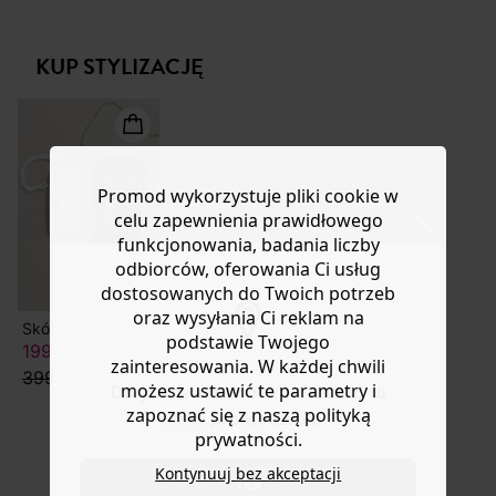
go nosić luźno na biodrach lub z paskiem. Miękki, gruby,
Masz
30 dn
i od daty otrzymania produktów na ich zwrot
sprany denim. Szeroki krój. Zapięcie na metalowy guzik i
lub wymianę.
suwak, szlufki, 4 kieszenie. Nogawki z rozprutym dołem
KUP STYLIZACJĘ
Pomoc
(łatwe do skrócenia). Z bawełną z recyklingu i
ekologiczną bawełną.
Promod wykorzystuje pliki cookie w
celu zapewnienia prawidłowego
funkcjonowania, badania liczby
odbiorców, oferowania Ci usług
dostosowanych do Twoich potrzeb
oraz wysyłania Ci reklam na
Skórzane botki western damskie
podstawie Twojego
199,50 ZŁ
zainteresowania. W każdej chwili
399,90 zł
możesz ustawić te parametry i
Do you want to be redirected to
zapoznać się z naszą polityką
www.promod.com ?
prywatności.
Kontynuuj bez akceptacji
YES