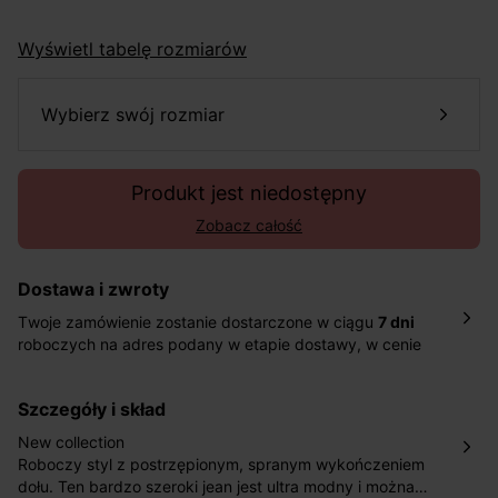
Wyświetl tabelę rozmiarów
wybierz swój rozmiar
Produkt jest niedostępny
Zobacz całość
Dostawa i zwroty
Twoje zamówienie zostanie dostarczone w ciągu
7 dni
roboczych na adres podany w etapie dostawy, w cenie
10,90 zł za standardową dostawę Inpost. Dostarczamy
również w ciągu 2 dni roboczych za 39,90 PLN za
szczegóły i skład
pośrednictwem DHL Express.
Nowość: Zamówienia dostarczamy w ciągu 4-6 dni
New collection
roboczych do wybranego przez Ciebie paczkomatu , a
Roboczy styl z postrzępionym, spranym wykończeniem
koszt przesyłki wynosi 9,40 zł.
dołu. Ten bardzo szeroki jean jest ultra modny i można