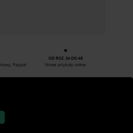
Panterkowe baletki
Skórzane l
79,90 zł
-50%
99
OD ROZ. 34 DO 48
netowy, Paypal
Nowe artykuły online