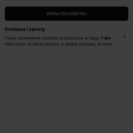
DODAJ DO KOSZYKA
Dostawa i zwroty
Twoje zamówienie zostanie dostarczone w ciągu
7 dni
roboczych na adres podany w etapie dostawy, w cenie
10,90 zł za standardową dostawę Inpost. Dostarczamy
również w ciągu 2 dni roboczych za 39,90 PLN za
pośrednictwem DHL Express.
Nowość: Zamówienia dostarczamy w ciągu 4-6 dni
roboczych do wybranego przez Ciebie paczkomatu , a
koszt przesyłki wynosi 9,40 zł.
Masz
30 dn
i od daty otrzymania produktów na ich zwrot
lub wymianę.
Pomoc