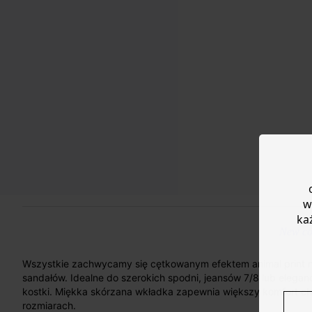
w
ka
New col
Wszystkie zachwycamy się cętkowanym efektem animal print na
sandałów. Idealne do szerokich spodni, jeansów 7/8 lub eleg
kostki. Miękka skórzana wkładka zapewnia większy komfort c
rozmiarach.