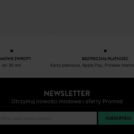
yny
Skórzane mokasyny
-50%
69,50 ZŁ
RMOWE ZWROTY
BEZPIECZNA PŁATNOŚC
do 30 dni
Karta płatnicza, Apple Pay, Przelew inter
NEWSLETTER
Otrzymuj nowości modowe i oferty Promod
SUBSKRYBUJ