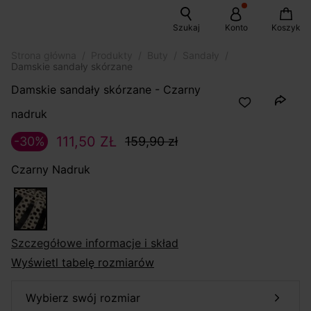
Szukaj
Konto
Koszyk
Strona główna
Produkty
Buty
Sandały
Damskie sandały skórzane
Damskie sandały skórzane - Czarny
nadruk
111,50 ZŁ
-30%
159,90 zł
Czarny Nadruk
szczegółowe informacje i skład
Wyświetl tabelę rozmiarów
wybierz swój rozmiar