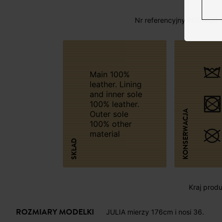
Nr referencyjny PROMOD 
Main 100%
leather. Lining
and inner sole
100% leather.
KONSERWACJA
Outer sole
100% other
material
SKŁAD
Kraj produk
ROZMIARY MODELKI
JULIA mierzy 176cm i nosi 36.