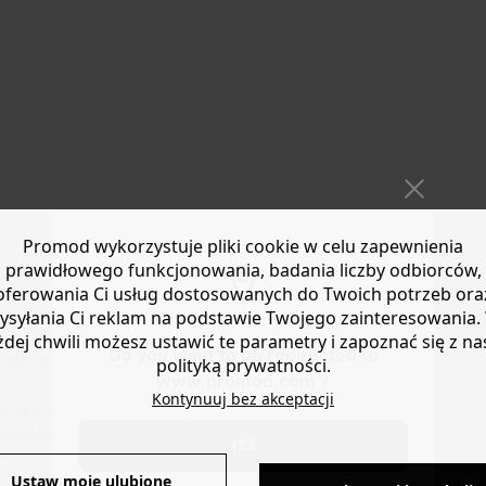
Promod wykorzystuje pliki cookie w celu zapewnienia
prawidłowego funkcjonowania, badania liczby odbiorców,
oferowania Ci usług dostosowanych do Twoich potrzeb ora
ysyłania Ci reklam na podstawie Twojego zainteresowania.
żdej chwili możesz ustawić te parametry i zapoznać się z na
Do you want to be redirected to
lection
polityką prywatności.
www.promod.com ?
Kontynuuj bez akceptacji
 skórze. Uwielbiamy też klimat „medusek" tych miejskich
anckich bermudów. Okrągły nosek. Regulowany pasek wokół
YES
hodzenia. Świetny pomysł na prezent. Dostępne w różnych
Ustaw moje ulubione