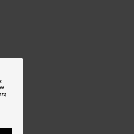
z
 W
szą