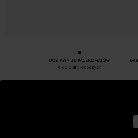
Skórzane sandały
Skórzane mokas
69,50 zł
-50%
79,50 ZŁ
DOSTAWA DO PACZKOMATÓW
DA
4 do 6 dni roboczych