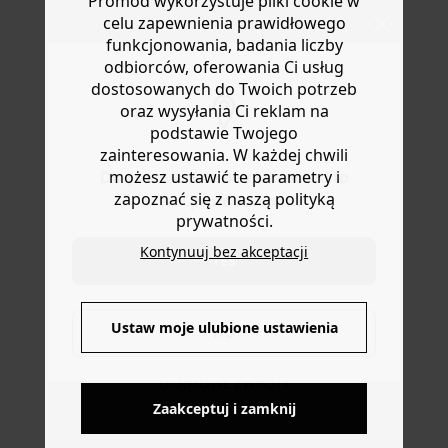
Promod wykorzystuje pliki cookie w
Masz
30 dn
i od daty otrzymania produktów na ich zwrot
celu zapewnienia prawidłowego
lub wymianę.
funkcjonowania, badania liczby
Pomoc
odbiorców, oferowania Ci usług
dostosowanych do Twoich potrzeb
oraz wysyłania Ci reklam na
podstawie Twojego
zainteresowania. W każdej chwili
możesz ustawić te parametry i
Do you want to be redirected to
zapoznać się z naszą polityką
www.promod.com ?
prywatności.
Kontynuuj bez akceptacji
YES
DOSTAWA DO PACZKOMATÓW
4 do 6 dni roboczych
Ustaw moje ulubione ustawienia
NO
DARMOWE ZWROTY
do 30 dni
Zaakceptuj i zamknij