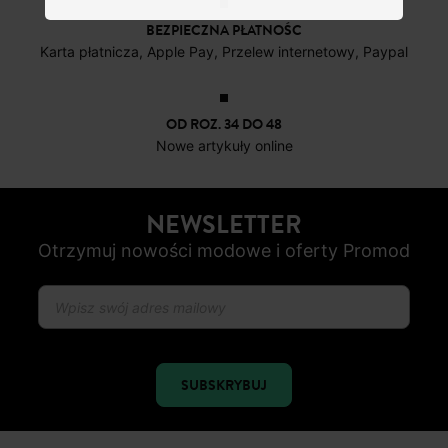
BEZPIECZNA PŁATNOŚC
Karta płatnicza, Apple Pay, Przelew internetowy, Paypal
OD ROZ. 34 DO 48
Nowe artykuły online
NEWSLETTER
Otrzymuj nowości modowe i oferty Promod
SUBSKRYBUJ