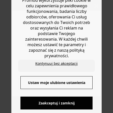
Promod wykorzystuje pliki cookie w
Masz
30 dn
i od daty otrzymania produktów na ich zwrot
celu zapewnienia prawidłowego
lub wymianę.
funkcjonowania, badania liczby
Pomoc
odbiorców, oferowania Ci usług
dostosowanych do Twoich potrzeb
oraz wysyłania Ci reklam na
podstawie Twojego
zainteresowania. W każdej chwili
możesz ustawić te parametry i
Do you want to be redirected to
zapoznać się z naszą polityką
www.promod.com ?
prywatności.
Kontynuuj bez akceptacji
YES
DOSTAWA DO PACZKOMATÓW
4 do 6 dni roboczych
Ustaw moje ulubione ustawienia
NO
DARMOWE ZWROTY
do 30 dni
Zaakceptuj i zamknij