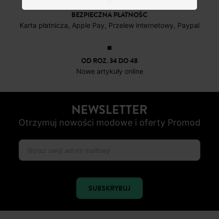
BEZPIECZNA PŁATNOŚC
Karta płatnicza, Apple Pay, Przelew internetowy, Paypal
OD ROZ. 34 DO 48
Nowe artykuły online
NEWSLETTER
Otrzymuj nowości modowe i oferty Promod
SUBSKRYBUJ