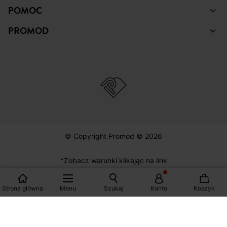
ZAKUPY
POMOC
PROMOD
© Copyright Promod © 2026
Strona główna
Menu
Szukaj
Konto
Koszyk
*Zobacz warunki klikając na link
Polska