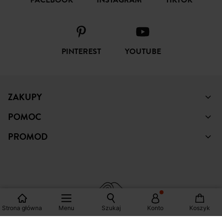
FACEBOOK
INSTAGRAM
TIKTOK
PINTEREST
YOUTUBE
ZAKUPY
POMOC
PROMOD
Strona główna
Menu
Szukaj
Konto
Koszyk