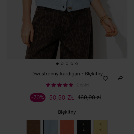
Dwustronny kardigan - Błękitny
2 opini
50,50 ZŁ
-70%
169,90 zł
Błękitny