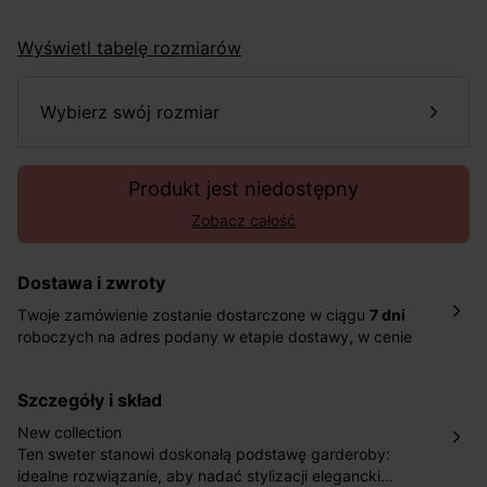
Wyświetl tabelę rozmiarów
wybierz swój rozmiar
Produkt jest niedostępny
Zobacz całość
Dostawa i zwroty
Twoje zamówienie zostanie dostarczone w ciągu
7 dni
roboczych na adres podany w etapie dostawy, w cenie
10,90 zł za standardową dostawę Inpost. Dostarczamy
również w ciągu 2 dni roboczych za 39,90 PLN za
szczegóły i skład
pośrednictwem DHL Express.
Nowość: Zamówienia dostarczamy w ciągu 4-6 dni
New collection
roboczych do wybranego przez Ciebie paczkomatu , a
Ten sweter stanowi doskonałą podstawę garderoby:
koszt przesyłki wynosi 9,40 zł.
idealne rozwiązanie, aby nadać stylizacji elegancki