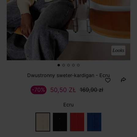
Looks
Dwustronny sweter-kardigan - Ecru
50,50 ZŁ
-70%
169,90 zł
Ecru