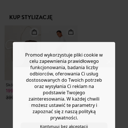
wygląd, zarówno w wersji dziennej, jak i wieczorowej.
Masz
30 dn
i od daty otrzymania produktów na ich zwrot
Cienka dzianina prążkowana, z mieszanki wiskozy.
lub wymianę.
Lekko zwężany krój u dołu. Dekolt w kształcie litery V z
KUP STYLIZACJĘ
Pomoc
przodu i z tyłu. Długie, lekko bufiaste rękawy. Ściągacze.
Ta damska kamizelka zawiera włókna pochodzące z
recyklingu.
Promod wykorzystuje pliki cookie w
celu zapewnienia prawidłowego
funkcjonowania, badania liczby
odbiorców, oferowania Ci usług
dostosowanych do Twoich potrzeb
Skórzane botki western damskie
CESAR jeansy z wysokim stanem
oraz wysyłania Ci reklam na
199,50 ZŁ
-50%
podstawie Twojego
399,90 zł
zainteresowania. W każdej chwili
109,50 ZŁ
możesz ustawić te parametry i
Do you want to be redirected to
219,90 zł
zapoznać się z naszą polityką
www.promod.com ?
prywatności.
Kontynuuj bez akceptacji