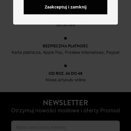
Zaakceptuj i zamknij
DARMOWE ZWROTY
do 30 dni
BEZPIECZNA PŁATNOŚC
Karta płatnicza, Apple Pay, Przelew internetowy, Paypal
OD ROZ. 34 DO 48
Nowe artykuły online
NEWSLETTER
Otrzymuj nowości modowe i oferty Promod