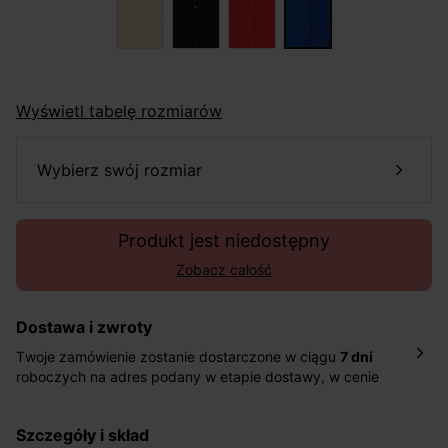
Wyświetl tabelę rozmiarów
wybierz swój rozmiar
Produkt jest niedostępny
Zobacz całość
Dostawa i zwroty
Twoje zamówienie zostanie dostarczone w ciągu
7 dni
roboczych na adres podany w etapie dostawy, w cenie
10,90 zł za standardową dostawę Inpost. Dostarczamy
również w ciągu 2 dni roboczych za 39,90 PLN za
szczegóły i skład
pośrednictwem DHL Express.