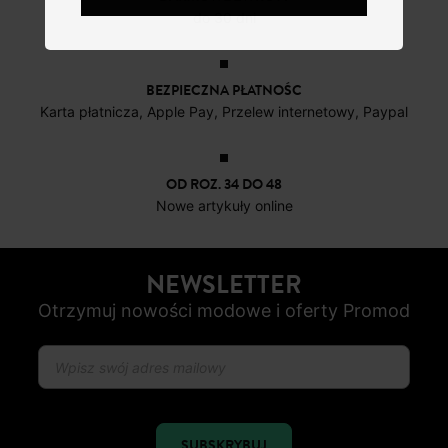
do 30 dni
BEZPIECZNA PŁATNOŚC
Karta płatnicza, Apple Pay, Przelew internetowy, Paypal
OD ROZ. 34 DO 48
Nowe artykuły online
NEWSLETTER
Otrzymuj nowości modowe i oferty Promod
SUBSKRYBUJ