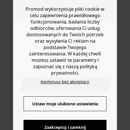
nogi. Krój flare i bardzo długi. Średnio wysoki stan.
Masz
30 dn
i od daty otrzymania produktów na ich zwrot
Promod wykorzystuje pliki cookie w
Gruby, elastyczny i lekko rozciągliwy denim. Szlufki.
lub wymianę.
Guzik, metalowy zamek. 5 kieszeni. Zawiera bawełnę
celu zapewnienia prawidłowego
Pomoc
pochodzącą z ekologicznych upraw, uprawianą bez
funkcjonowania, badania liczby
pestycydów, nawozów chemicznych i GMO.
odbiorców, oferowania Ci usług
dostosowanych do Twoich potrzeb
oraz wysyłania Ci reklam na
podstawie Twojego
zainteresowania. W każdej chwili
możesz ustawić te parametry i
Do you want to be redirected to
zapoznać się z naszą polityką
www.promod.com ?
prywatności.
Kontynuuj bez akceptacji
YES
DOSTAWA DO PACZKOMATÓW
Ustaw moje ulubione ustawienia
NO
4 do 6 dni roboczych
Zaakceptuj i zamknij
DARMOWE ZWROTY