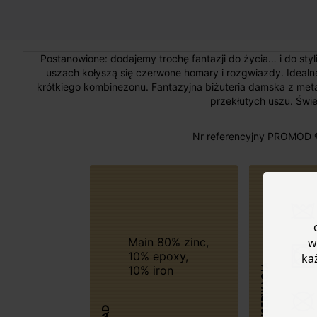
Postanowione: dodajemy trochę fantazji do życia… i do sty
uszach kołyszą się czerwone homary i rozgwiazdy. Idealne 
krótkiego kombinezonu. Fantazyjna biżuteria damska z metalu
przekłutych uszu. Świe
Nr referencyjny PROMOD 
Main 80% zinc,
w
10% epoxy,
ka
KONSERWACJA
10% iron