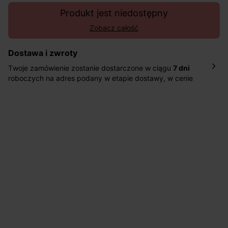
Produkt jest niedostępny
Zobacz całość
Dostawa i zwroty
Twoje zamówienie zostanie dostarczone w ciągu
7 dni
roboczych na adres podany w etapie dostawy, w cenie
10,90 zł za standardową dostawę Inpost. Dostarczamy
również w ciągu 2 dni roboczych za 39,90 PLN za
pośrednictwem DHL Express.
Nowość: Zamówienia dostarczamy w ciągu 4-6 dni
roboczych do wybranego przez Ciebie paczkomatu , a
koszt przesyłki wynosi 9,40 zł.
Masz
30 dn
i od daty otrzymania produktów na ich zwrot
lub wymianę.
Pomoc