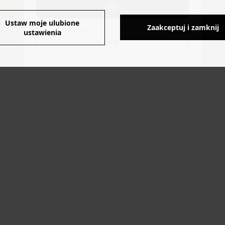
YES
Ustaw moje ulubione
Zaakceptuj i zamknij
ustawienia
cji: Chiny.
NO