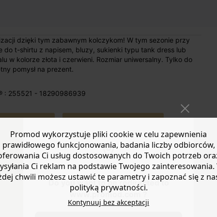
lizacji dzięki tym zabawnym kolczykom! W tym sezonie przy
do t-shirtu z napisem, bluzy, sukienki typu tank dress lub
 w kolorze złota i czerwieni. Rozmiar uniwersalny. Tylko do
tny pomysł na prezent.
® : 255521 - 18290986939
Promod wykorzystuje pliki cookie w celu zapewnienia
prawidłowego funkcjonowania, badania liczby odbiorców,
oferowania Ci usług dostosowanych do Twoich potrzeb ora
Wysokość ok.
ysyłania Ci reklam na podstawie Twojego zainteresowania.
4 cm.
żdej chwili możesz ustawić te parametry i zapoznać się z na
Szerokość ok.
Do you want to be redirected to
polityką prywatności.
1,5 i 2 cm.
www.promod.com ?
Kontynuuj bez akceptacji
WYMIARY