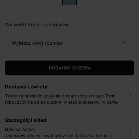
Wyświetl tabelę rozmiarów
wybierz swój rozmiar
DODAJ DO KOSZYKA
Dostawa i zwroty
Twoje zamówienie zostanie dostarczone w ciągu
7 dni
roboczych na adres podany w etapie dostawy, w cenie
10,90 zł za standardową dostawę Inpost. Dostarczamy
również w ciągu 2 dni roboczych za 39,90 PLN za
szczegóły i skład
pośrednictwem DHL Express.
Nowość: Zamówienia dostarczamy w ciągu 4-6 dni
New collection
roboczych do wybranego przez Ciebie paczkomatu , a
Jeansowy odcień i swobodny styl: ta bluzka to must-