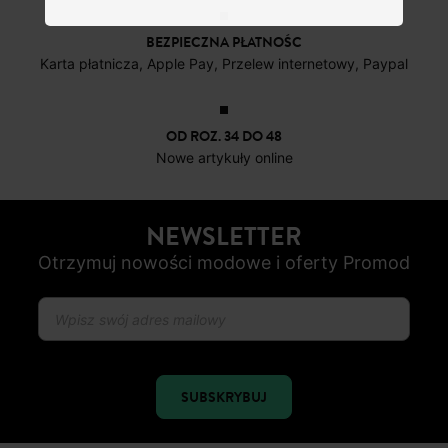
4 do 6 dni roboczych
DARMOWE ZWROTY
do 30 dni
BEZPIECZNA PŁATNOŚC
Karta płatnicza, Apple Pay, Przelew internetowy, Paypal
OD ROZ. 34 DO 48
Nowe artykuły online
NEWSLETTER
Otrzymuj nowości modowe i oferty Promod