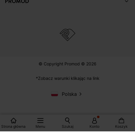
ZAKUPY
POMOC
PROMOD
© Copyright Promod © 2026
*Zobacz warunki klikając na link
Strona główna
Menu
Szukaj
Konto
Koszyk
Polska