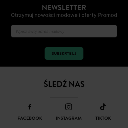
BEZPIECZNA PŁATNOŚC
Karta płatnicza, Apple Pay, Przelew internetowy, Paypal
OD ROZ. 34 DO 48
Nowe artykuły online
NEWSLETTER
Otrzymuj nowości modowe i oferty Promod
SUBSKRYBUJ