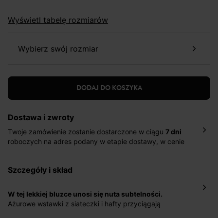
Wyświetl tabelę rozmiarów
wybierz swój rozmiar
DODAJ DO KOSZYKA
Dostawa i zwroty
Twoje zamówienie zostanie dostarczone w ciągu
7 dni
roboczych na adres podany w etapie dostawy, w cenie
10,90 zł za standardową dostawę Inpost. Dostarczamy
również w ciągu 2 dni roboczych za 39,90 PLN za
szczegóły i skład
pośrednictwem DHL Express.
Nowość: Zamówienia dostarczamy w ciągu 4-6 dni
roboczych do wybranego przez Ciebie paczkomatu , a
W tej lekkiej bluzce unosi się nuta subtelności.
koszt przesyłki wynosi 9,40 zł.
Ażurowe wstawki z siateczki i hafty przyciągają
spojrzenia. Bawełniana tkanina z haftem plumeti oraz
Masz
30 dn
i od daty otrzymania produktów na ich zwrot