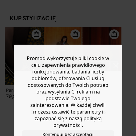
wstawkami. Lekka tkanina z miękkiej bawełny. Lekko
Masz
30 dn
i od daty otrzymania produktów na ich zwrot
luźny krój. Okrągły dekolt. Ukryte zapięcie na guziki pod
lub wymianę.
patką. Długie bufiaste rękawy, elastyczne mankiety.
KUP STYLIZACJĘ
Pomoc
Zaokrąglony dół. 100% bawełna pochodząca z upraw
ekologicznych, uprawiana bez pestycydów, nawozów
chemicznych i GMO.
Promod wykorzystuje pliki cookie w
celu zapewnienia prawidłowego
funkcjonowania, badania liczby
odbiorców, oferowania Ci usług
dostosowanych do Twoich potrzeb
Panterkowe baletki
Spodnie z szerokimi nogawkami
Zamszowa torebka skórzana
oraz wysyłania Ci reklam na
79,90 zł
199,90 zł
-70%
podstawie Twojego
zainteresowania. W każdej chwili
65,50 ZŁ
możesz ustawić te parametry i
Do you want to be redirected to
219,90 zł
zapoznać się z naszą polityką
www.promod.com ?
prywatności.
Kontynuuj bez akceptacji