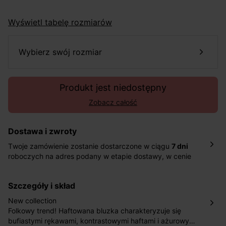
Wyświetl tabelę rozmiarów
wybierz swój rozmiar
Produkt jest niedostępny
Zobacz całość
Dostawa i zwroty
Twoje zamówienie zostanie dostarczone w ciągu
7 dni
roboczych na adres podany w etapie dostawy, w cenie
10,90 zł za standardową dostawę Inpost. Dostarczamy
również w ciągu 2 dni roboczych za 39,90 PLN za
szczegóły i skład
pośrednictwem DHL Express.
Nowość: Zamówienia dostarczamy w ciągu 4-6 dni
New collection
roboczych do wybranego przez Ciebie paczkomatu , a
Folkowy trend! Haftowana bluzka charakteryzuje się
koszt przesyłki wynosi 9,40 zł.
bufiastymi rękawami, kontrastowymi haftami i ażurowymi