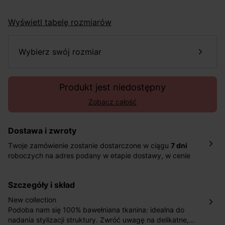
Wyświetl tabelę rozmiarów
wybierz swój rozmiar
Produkt jest niedostępny
Zobacz całość
Dostawa i zwroty
Twoje zamówienie zostanie dostarczone w ciągu
7 dni
roboczych na adres podany w etapie dostawy, w cenie
10,90 zł za standardową dostawę Inpost. Dostarczamy
również w ciągu 2 dni roboczych za 39,90 PLN za
szczegóły i skład
pośrednictwem DHL Express.
Nowość: Zamówienia dostarczamy w ciągu 4-6 dni
New collection
roboczych do wybranego przez Ciebie paczkomatu , a
Podoba nam się 100% bawełniana tkanina: idealna do
koszt przesyłki wynosi 9,40 zł.
nadania stylizacji struktury. Zwróć uwagę na delikatne,