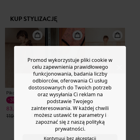
ażurowe hafty, które nadają jej poetycki charakter.
Masz
30 dn
i od daty otrzymania produktów na ich zwrot
Prosty krój. Okrągły dekolt. Zapięcie na guziki (guziki z
lub wymianę.
masy perłowej). Długie bufiaste rękawy, mankiety
KUP STYLIZACJĘ
Pomoc
zapinane na guziki. Prosty dół. Zaokrąglone rozcięcia po
bokach.
Promod wykorzystuje pliki cookie w
celu zapewnienia prawidłowego
funkcjonowania, badania liczby
odbiorców, oferowania Ci usług
dostosowanych do Twoich potrzeb
Pikowana torba bandana
Damskie mokasyny
Spodnie damskie
oraz wysyłania Ci reklam na
-30%
-50%
-60%
podstawie Twojego
zainteresowania. W każdej chwili
83,50 ZŁ
79,50 ZŁ
87,50 ZŁ
możesz ustawić te parametry i
Do you want to be redirected to
119,90 zł
159,90 zł
219,90 zł
zapoznać się z naszą polityką
www.promod.com ?
prywatności.
Kontynuuj bez akceptacji