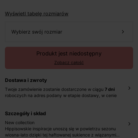
Wyświetl tabelę rozmiarów
wybierz swój rozmiar
Produkt jest niedostępny
Zobacz całość
Dostawa i zwroty
Twoje zamówienie zostanie dostarczone w ciągu
7 dni
roboczych na adres podany w etapie dostawy, w cenie
10,90 zł za standardową dostawę Inpost. Dostarczamy
również w ciągu 2 dni roboczych za 39,90 PLN za
szczegóły i skład
pośrednictwem DHL Express.
Nowość: Zamówienia dostarczamy w ciągu 4-6 dni
New collection
roboczych do wybranego przez Ciebie paczkomatu , a
Hippisowskie inspiracje unoszą się w powietrzu sezonu
koszt przesyłki wynosi 9,40 zł.
wiosna-lato dzięki tej haftowanej sukience z wiązanymi