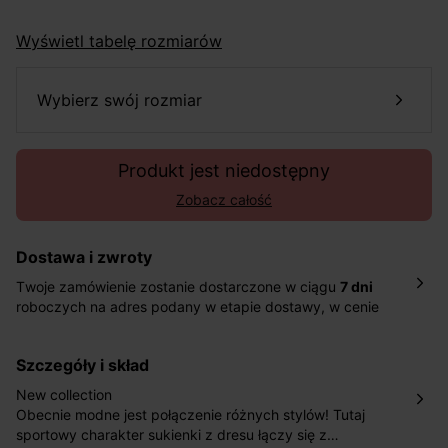
Wyświetl tabelę rozmiarów
wybierz swój rozmiar
Produkt jest niedostępny
Zobacz całość
Dostawa i zwroty
Twoje zamówienie zostanie dostarczone w ciągu
7 dni
roboczych na adres podany w etapie dostawy, w cenie
10,90 zł za standardową dostawę Inpost. Dostarczamy
również w ciągu 2 dni roboczych za 39,90 PLN za
szczegóły i skład
pośrednictwem DHL Express.
Nowość: Zamówienia dostarczamy w ciągu 4-6 dni
New collection
roboczych do wybranego przez Ciebie paczkomatu , a
Obecnie modne jest połączenie różnych stylów! Tutaj
koszt przesyłki wynosi 9,40 zł.
sportowy charakter sukienki z dresu łączy się z