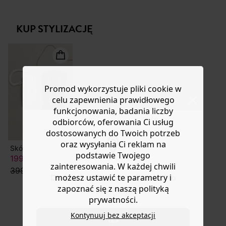
folkowym stylem kwiatowych haftów. Wstawki pod
Masz
30 dn
i od daty otrzymania produktów na ich zwrot
ramionami nadają sylwetce strukturę. Długie, bufiaste
lub wymianę.
rękawy są wykonane z krepy wiskozowej. Miękka
KUP STYLIZACJĘ
Pomoc
dzianina dresowa dla większej wygody. Prosty krój.
Okrągły dekolt ze ściągaczem. Prosty dół. Ta damska
sukienka zawiera włókna pochodzące z recyklingu.
Promod wykorzystuje pliki cookie w
celu zapewnienia prawidłowego
funkcjonowania, badania liczby
odbiorców, oferowania Ci usług
dostosowanych do Twoich potrzeb
oraz wysyłania Ci reklam na
Skórzane botki western damskie
podstawie Twojego
199,50 ZŁ
zainteresowania. W każdej chwili
399,90 zł
możesz ustawić te parametry i
Do you want to be redirected to
zapoznać się z naszą polityką
www.promod.com ?
prywatności.
Kontynuuj bez akceptacji
YES