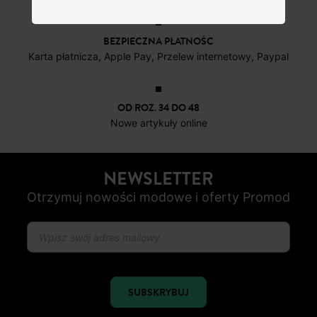
BEZPIECZNA PŁATNOŚC
Karta płatnicza, Apple Pay, Przelew internetowy, Paypal
OD ROZ. 34 DO 48
Nowe artykuły online
NEWSLETTER
Otrzymuj nowości modowe i oferty Promod
SUBSKRYBUJ