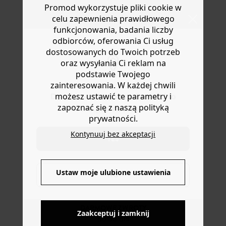
lub wymianę.
Promod wykorzystuje pliki cookie w
nowych kolorów: uwielbiamy go!
Pomoc
celu zapewnienia prawidłowego
funkcjonowania, badania liczby
odbiorców, oferowania Ci usług
dostosowanych do Twoich potrzeb
oraz wysyłania Ci reklam na
podstawie Twojego
zainteresowania. W każdej chwili
możesz ustawić te parametry i
Do you want to be redirected to
zapoznać się z naszą polityką
www.promod.com ?
prywatności.
Kontynuuj bez akceptacji
YES
DOSTAWA DO PACZKOMATÓW
4 do 6 dni roboczych
Ustaw moje ulubione ustawienia
NO
DARMOWE ZWROTY
Zaakceptuj i zamknij
do 30 dni