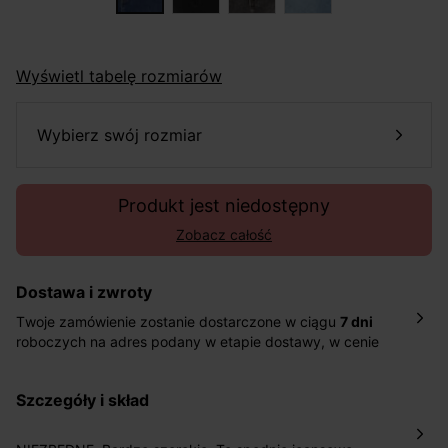
Wyświetl tabelę rozmiarów
wybierz swój rozmiar
Produkt jest niedostępny
Zobacz całość
Dostawa i zwroty
Twoje zamówienie zostanie dostarczone w ciągu
7 dni
roboczych na adres podany w etapie dostawy, w cenie
10,90 zł za standardową dostawę Inpost. Dostarczamy
również w ciągu 2 dni roboczych za 39,90 PLN za
szczegóły i skład
pośrednictwem DHL Express.
Nowość: Zamówienia dostarczamy w ciągu 4-6 dni
roboczych do wybranego przez Ciebie paczkomatu , a