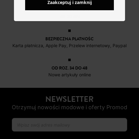
Zaakceptuj i zamknij
DARMOWE ZWROTY
do 30 dni
BEZPIECZNA PŁATNOŚC
Karta płatnicza, Apple Pay, Przelew internetowy, Paypal
OD ROZ. 34 DO 48
Nowe artykuły online
NEWSLETTER
Otrzymuj nowości modowe i oferty Promod