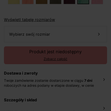
Wyświetl tabelę rozmiarów
wybierz swój rozmiar
Produkt jest niedostępny
Zobacz całość
Dostawa i zwroty
Twoje zamówienie zostanie dostarczone w ciągu
7 dni
roboczych na adres podany w etapie dostawy, w cenie
10,90 zł za standardową dostawę Inpost. Dostarczamy
również w ciągu 2 dni roboczych za 39,90 PLN za
szczegóły i skład
pośrednictwem DHL Express.
Nowość: Zamówienia dostarczamy w ciągu 4-6 dni