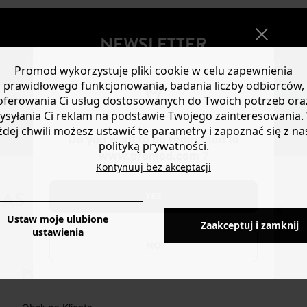
NEWSLETTER
Otrzymuj nowości modowe i oferty Promod
Promod wykorzystuje pliki cookie w celu zapewnienia
prawidłowego funkcjonowania, badania liczby odbiorców,
oferowania Ci usług dostosowanych do Twoich potrzeb ora
SUBSKRYBUJ
ysyłania Ci reklam na podstawie Twojego zainteresowania.
żdej chwili możesz ustawić te parametry i zapoznać się z na
Do you want to be redirected to
polityką prywatności.
www.promod.com ?
Kontynuuj bez akceptacji
NAS
YES
FACEBOOK
INSTAGRAM
TIKTOK
Ustaw moje ulubione
Zaakceptuj i zamknij
ustawienia
NO
POMOC