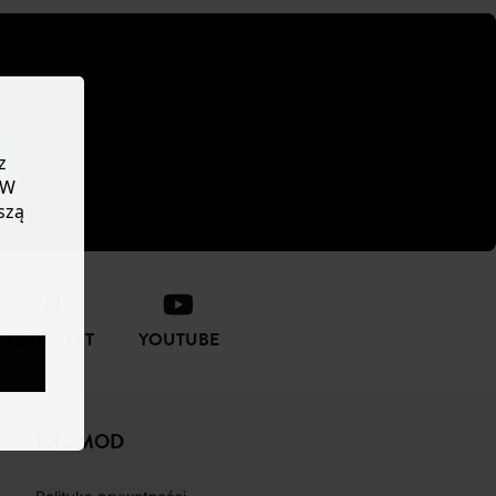
z
 W
szą
PINTEREST
YOUTUBE
PROMOD