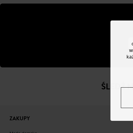
w
ka
ŚLEDŹ 
ZAKUPY