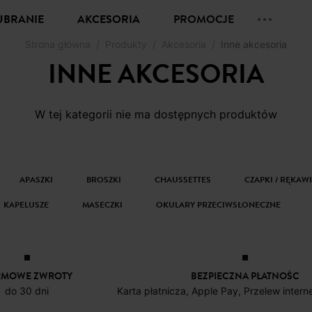
UBRANIE
AKCESORIA
PROMOCJE
Strona główna
Produkty
Akcesoria
Inne akcesoria
INNE AKCESORIA
W tej kategorii nie ma dostępnych produktów
APASZKI
BROSZKI
CHAUSSETTES
CZAPKI / RĘKAW
KAPELUSZE
MASECZKI
OKULARY PRZECIWSŁONECZNE
RMOWE ZWROTY
BEZPIECZNA PŁATNOŚC
do 30 dni
Karta płatnicza, Apple Pay, Przelew inter