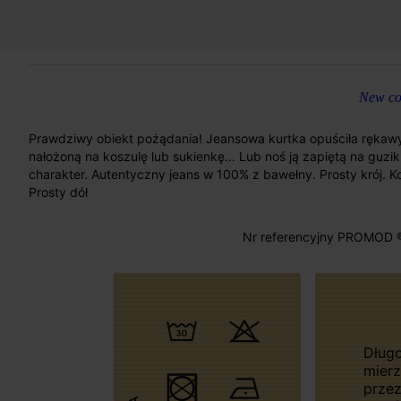
New col
Prawdziwy obiekt pożądania! Jeansowa kurtka opuściła rękawy i 
nałożoną na koszulę lub sukienkę... Lub noś ją zapiętą na guzi
charakter. Autentyczny jeans w 100% z bawełny. Prosty krój. Koł
Prosty dół
Nr referencyjny PROMOD 
Długość
mier
przez