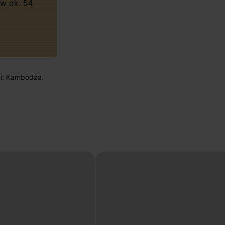
w ok. 54
ji: Kambodża.