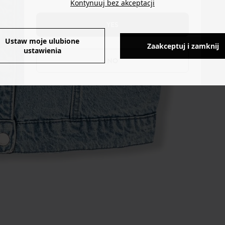
Kontynuuj bez akceptacji
YES
Ustaw moje ulubione
Zaakceptuj i zamknij
ustawienia
NO