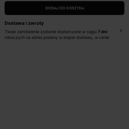
DODAJ DO KOSZYKA
Dostawa i zwroty
Twoje zamówienie zostanie dostarczone w ciągu
7 dni
roboczych na adres podany w etapie dostawy, w cenie
10,90 zł za standardową dostawę Inpost. Dostarczamy
również w ciągu 2 dni roboczych za 39,90 PLN za
pośrednictwem DHL Express.
Nowość: Zamówienia dostarczamy w ciągu 4-6 dni
roboczych do wybranego przez Ciebie paczkomatu , a
koszt przesyłki wynosi 9,40 zł.
Masz
30 dn
i od daty otrzymania produktów na ich zwrot
lub wymianę.
Pomoc