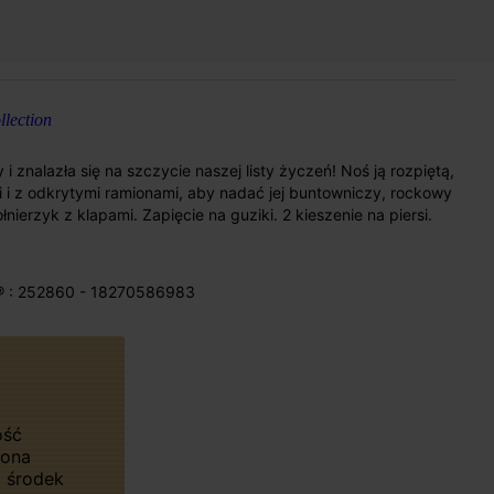
lection
znalazła się na szczycie naszej listy życzeń! Noś ją rozpiętą,
ki i z odkrytymi ramionami, aby nadać jej buntowniczy, rockowy
nierzyk z klapami. Zapięcie na guziki. 2 kieszenie na piersi.
® : 252860 - 18270586983
zona
 środek