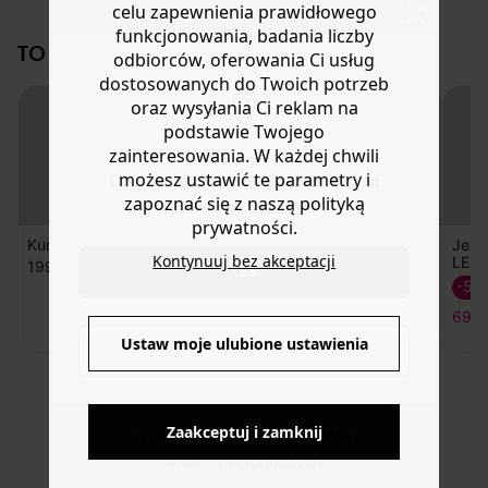
celu zapewnienia prawidłowego
klapami. Zapięcie na guziki z przodu. 2 kieszenie na
lub wymianę.
piersi z klapką zapinaną na guziki i 2 kieszenie z przodu.
funkcjonowania, badania liczby
Pomoc
TO NA PEWNO CI SIĘ SPODOBA!
Długie rękawy, mankiety zapinane na guziki. Prosty dół.
odbiorców, oferowania Ci usług
Ta jeansowa kurtka damska zawiera bawełnę
dostosowanych do Twoich potrzeb
pochodzącą z recyklingu.
oraz wysyłania Ci reklam na
podstawie Twojego
zainteresowania. W każdej chwili
możesz ustawić te parametry i
Do you want to be redirected to
zapoznać się z naszą polityką
www.promod.com ?
prywatności.
Kurtka damska
Jeansowa kurtka
Kurtka damska
Jean
Kontynuuj bez akceptacji
LEON
199,90 zł
179,90 zł
139,90 zł
YES
-50
69,5
Ustaw moje ulubione ustawienia
NO
Zaakceptuj i zamknij
DOSTAWA DO PACZKOMATÓW
4 do 6 dni roboczych