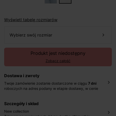
Wyświetl tabelę rozmiarów
wybierz swój rozmiar
Produkt jest niedostępny
Zobacz całość
Dostawa i zwroty
Twoje zamówienie zostanie dostarczone w ciągu
7 dni
roboczych na adres podany w etapie dostawy, w cenie
10,90 zł za standardową dostawę Inpost. Dostarczamy
również w ciągu 2 dni roboczych za 39,90 PLN za
szczegóły i skład
pośrednictwem DHL Express.
Nowość: Zamówienia dostarczamy w ciągu 4-6 dni
New collection
roboczych do wybranego przez Ciebie paczkomatu , a