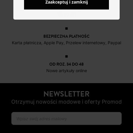
Zaakceptuj i zamknij
DARMOWE ZWROTY
do 30 dni
BEZPIECZNA PŁATNOŚC
Karta płatnicza, Apple Pay, Przelew internetowy, Paypal
OD ROZ. 34 DO 48
Nowe artykuły online
NEWSLETTER
Otrzymuj nowości modowe i oferty Promod