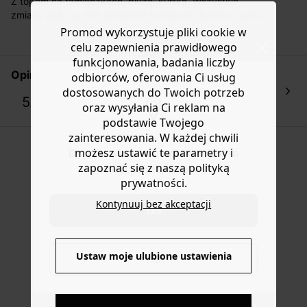
Z topem na ramiączkach, bluzą, kurtką. Wszystkie
koszt przesyłki wynosi 9,40 zł.
zmiany stylu są mile widziane! Krótki krój. Szlufki. Guzik i
metalowy zamek. 5 kieszeni. Wykończenie z
Promod wykorzystuje pliki cookie w
Masz
30 dn
i od daty otrzymania produktów na ich zwrot
przeszyciami. Ta spódnica zawiera bawełnę z
lub wymianę.
celu zapewnienia prawidłowego
recyklingu.
funkcjonowania, badania liczby
Pomoc
Opinia klientek
odbiorców, oferowania Ci usług
dostosowanych do Twoich potrzeb
5.0
oraz wysyłania Ci reklam na
1 opinia
podstawie Twojego
zainteresowania. W każdej chwili
możesz ustawić te parametry i
Do you want to be redirected to
zapoznać się z naszą polityką
www.promod.com ?
prywatności.
Kontynuuj bez akceptacji
YES
Ustaw moje ulubione ustawienia
NO
DOSTAWA DO PACZKOMATÓW
4 do 6 dni roboczych