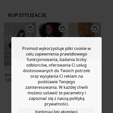
mokasynów... 100% bawełna denimowa bez dodatku
Masz
30 dn
i od daty otrzymania produktów na ich zwrot
elastanu. Krótki i dopasowany krój. Szlufki. Zapięcie na
lub wymianę.
guzik i zamek. 5 kieszeni.
KUP STYLIZACJĘ
Pomoc
Promod wykorzystuje pliki cookie w
celu zapewnienia prawidłowego
funkcjonowania, badania liczby
odbiorców, oferowania Ci usług
dostosowanych do Twoich potrzeb
Bomberka
Koszula
Skórzana torebka w panterkę
oraz wysyłania Ci reklam na
139,90 zł
119,90 zł
-50%
podstawie Twojego
zainteresowania. W każdej chwili
199,50 ZŁ
możesz ustawić te parametry i
Do you want to be redirected to
399,90 zł
zapoznać się z naszą polityką
www.promod.com ?
prywatności.
Kontynuuj bez akceptacji