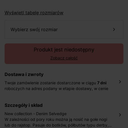
Wyświetl tabelę rozmiarów
wybierz swój rozmiar
Produkt jest niedostępny
Zobacz całość
Dostawa i zwroty
Twoje zamówienie zostanie dostarczone w ciągu
7 dni
roboczych na adres podany w etapie dostawy, w cenie
10,90 zł za standardową dostawę Inpost. Dostarczamy
również w ciągu 2 dni roboczych za 39,90 PLN za
szczegóły i skład
pośrednictwem DHL Express.
Nowość: Zamówienia dostarczamy w ciągu 4-6 dni
New collection - Denim Selvedge
roboczych do wybranego przez Ciebie paczkomatu , a
W zależności od pory roku można ją nosić na gołe nogi
koszt przesyłki wynosi 9,40 zł.
lub do rajstop. Pasuje do botków, półbutów typu derby,