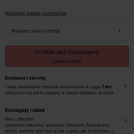
Wyświetl tabelę rozmiarów
wybierz swój rozmiar
Produkt jest niedostępny
Zobacz całość
Dostawa i zwroty
Twoje zamówienie zostanie dostarczone w ciągu
7 dni
roboczych na adres podany w etapie dostawy, w cenie
10,90 zł za standardową dostawę Inpost. Dostarczamy
również w ciągu 2 dni roboczych za 39,90 PLN za
szczegóły i skład
pośrednictwem DHL Express.
Nowość: Zamówienia dostarczamy w ciągu 4-6 dni
New collection
roboczych do wybranego przez Ciebie paczkomatu , a
Jeansowa sukienka: wyrazisty charakter, bezpieczny
koszt przesyłki wynosi 9,40 zł.
wybór, świetny styl! Noś ją tak często, jak to możliwe, z