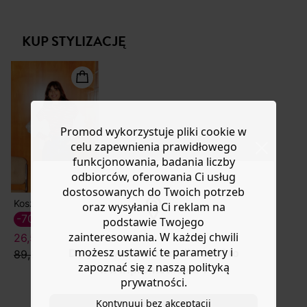
biżuterią lub bez, z rajstopami lub bez. Dodatkowy
Masz
30 dn
i od daty otrzymania produktów na ich zwrot
modny akcent: falbanka przy wysokim kołnierzu. 100%
lub wymianę.
bawełna jeansowa, gruba i elastyczna. Prosty krój.
KUP STYLIZACJĘ
Pomoc
Półotwarte zapięcie na zatrzaski. 2 kieszenie na piersi.
Długie rękawy, mankiety zapinane na zatrzaski. Lekko
zaokrąglony dół.
Promod wykorzystuje pliki cookie w
celu zapewnienia prawidłowego
funkcjonowania, badania liczby
odbiorców, oferowania Ci usług
dostosowanych do Twoich potrzeb
Koszulka w paski
oraz wysyłania Ci reklam na
-70%
podstawie Twojego
zainteresowania. W każdej chwili
26,50 ZŁ
możesz ustawić te parametry i
Do you want to be redirected to
89,90 zł
zapoznać się z naszą polityką
www.promod.com ?
prywatności.
Kontynuuj bez akceptacji