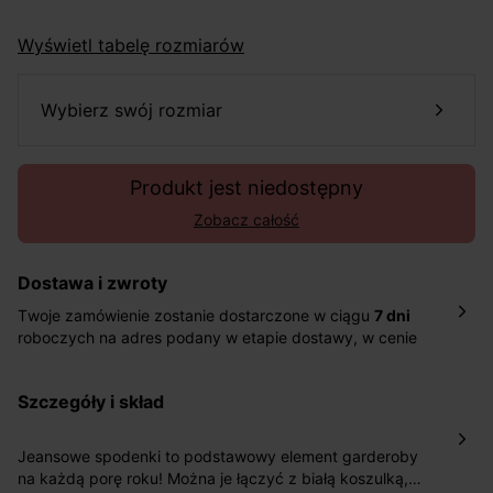
Wyświetl tabelę rozmiarów
wybierz swój rozmiar
Produkt jest niedostępny
Zobacz całość
Dostawa i zwroty
Twoje zamówienie zostanie dostarczone w ciągu
7 dni
roboczych na adres podany w etapie dostawy, w cenie
10,90 zł za standardową dostawę Inpost. Dostarczamy
również w ciągu 2 dni roboczych za 39,90 PLN za
szczegóły i skład
pośrednictwem DHL Express.
Nowość: Zamówienia dostarczamy w ciągu 4-6 dni
roboczych do wybranego przez Ciebie paczkomatu , a
Jeansowe spodenki to podstawowy element garderoby
koszt przesyłki wynosi 9,40 zł.
na każdą porę roku! Można je łączyć z białą koszulką,