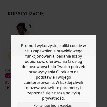
haftowaną bluzką lub bluzą. Miękka i wygodna, lekko
Masz
30 dn
i od daty otrzymania produktów na ich zwrot
elastyczna tkanina jeansowa. Szlufki. Zapięcie na guzik i
lub wymianę.
metalowy zamek z przodu. 5 kieszeni. Regulowane
KUP STYLIZACJĘ
Pomoc
nogawki. Zawierają bawełnę pochodzącą z
ekologicznych upraw, uprawianą bez pestycydów,
nawozów chemicznych i GMO.
Promod wykorzystuje pliki cookie w
celu zapewnienia prawidłowego
funkcjonowania, badania liczby
odbiorców, oferowania Ci usług
dostosowanych do Twoich potrzeb
Koszula w paski
oraz wysyłania Ci reklam na
-30%
podstawie Twojego
83,50 ZŁ
zainteresowania. W każdej chwili
możesz ustawić te parametry i
Do you want to be redirected to
119,90 zł
zapoznać się z naszą polityką
www.promod.com ?
prywatności.
Kontynuuj bez akceptacji