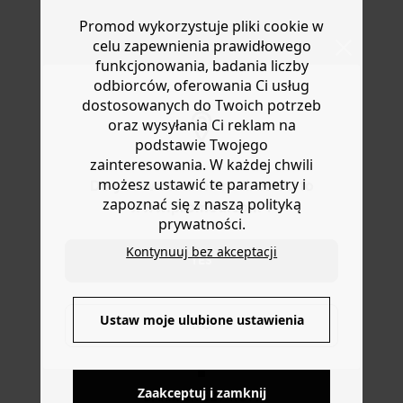
kwiecistą bluzką lub swetrem. Szlufki. Z przodu guzik i
Masz
30 dn
i od daty otrzymania produktów na ich zwrot
metalowy zamek. 5 kieszeni. Regulowane mankiety.
Promod wykorzystuje pliki cookie w
lub wymianę.
Wykonane z włókien bawełnianych pochodzących z
celu zapewnienia prawidłowego
Pomoc
recyklingu. Wykonane z zebranych tekstyliów lub
funkcjonowania, badania liczby
tworzyw sztucznych, włókna z recyklingu są
odbiorców, oferowania Ci usług
przekształcane w nowe ubrania.
dostosowanych do Twoich potrzeb
oraz wysyłania Ci reklam na
podstawie Twojego
zainteresowania. W każdej chwili
możesz ustawić te parametry i
Do you want to be redirected to
zapoznać się z naszą polityką
www.promod.com ?
prywatności.
Kontynuuj bez akceptacji
YES
DOSTAWA DO PACZKOMATÓW
Ustaw moje ulubione ustawienia
NO
4 do 6 dni roboczych
Zaakceptuj i zamknij
DARMOWE ZWROTY