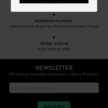
do 30 dni
BEZPIECZNA PŁATNOŚC
Karta płatnicza, Apple Pay, Przelew internetowy, Paypal
OD ROZ. 34 DO 48
Nowe artykuły online
NEWSLETTER
Otrzymuj nowości modowe i oferty Promod
SUBSKRYBUJ