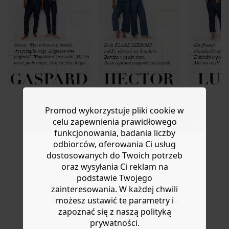
Promod wykorzystuje pliki cookie w
celu zapewnienia prawidłowego
funkcjonowania, badania liczby
DOSTAWA DO PACZKOMATÓW
odbiorców, oferowania Ci usług
4 do 6 dni roboczych
dostosowanych do Twoich potrzeb
oraz wysyłania Ci reklam na
podstawie Twojego
DARMOWE ZWROTY
zainteresowania. W każdej chwili
do 30 dni
możesz ustawić te parametry i
Do you want to be redirected to
zapoznać się z naszą polityką
www.promod.com ?
prywatności.