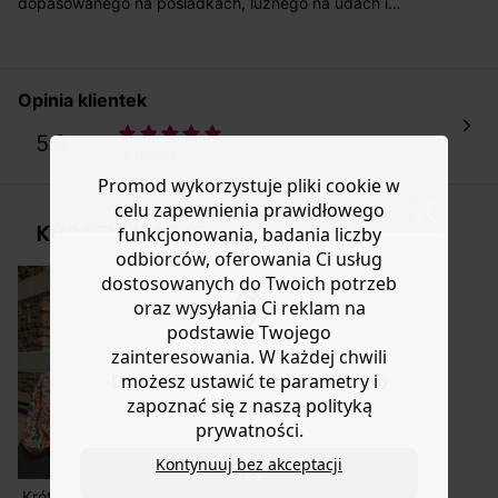
dopasowanego na pośladkach, luźnego na udach i
obcisłego na dole. Ma wszystko! Miękki, elastyczny
Masz
30 dn
i od daty otrzymania produktów na ich zwrot
denim. Wysoki stan. Zapięcie na guzik i metalowy
lub wymianę.
zamek. 5 kieszeni. Zawiera włókna z recyklingu.
Pomoc
Wykonane z zebranych tekstyliów lub tworzyw
Opinia klientek
sztucznych, włókna z recyklingu są przekształcane w
nową odzież.
5.0
1 opinia
Promod wykorzystuje pliki cookie w
celu zapewnienia prawidłowego
KUP STYLIZACJĘ
funkcjonowania, badania liczby
odbiorców, oferowania Ci usług
dostosowanych do Twoich potrzeb
oraz wysyłania Ci reklam na
podstawie Twojego
zainteresowania. W każdej chwili
możesz ustawić te parametry i
Do you want to be redirected to
zapoznać się z naszą polityką
www.promod.com ?
prywatności.
Kontynuuj bez akceptacji
YES
Krótka bluzka w kwiaty
Skórzane sandały z ćwiekami