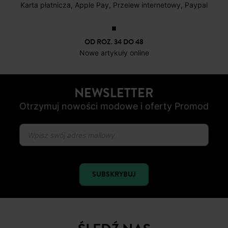
DOSTAWA DO PACZKOMATÓW
4 do 6 dni roboczych
DARMOWE ZWROTY
do 30 dni
BEZPIECZNA PŁATNOŚC
Karta płatnicza, Apple Pay, Przelew internetowy, Paypal
OD ROZ. 34 DO 48
Nowe artykuły online
NEWSLETTER
Otrzymuj nowości modowe i oferty Promod