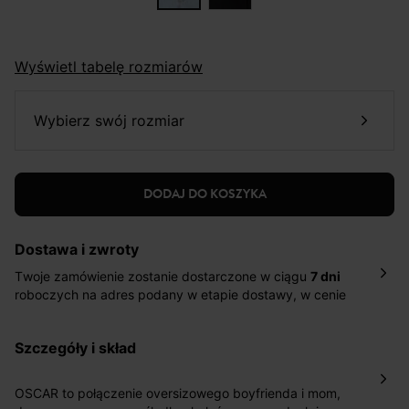
Wyświetl tabelę rozmiarów
wybierz swój rozmiar
DODAJ DO KOSZYKA
Dostawa i zwroty
Twoje zamówienie zostanie dostarczone w ciągu
7 dni
roboczych na adres podany w etapie dostawy, w cenie
10,90 zł za standardową dostawę Inpost. Dostarczamy
również w ciągu 2 dni roboczych za 39,90 PLN za
szczegóły i skład
pośrednictwem DHL Express.
Nowość: Zamówienia dostarczamy w ciągu 4-6 dni
roboczych do wybranego przez Ciebie paczkomatu , a
OSCAR to połączenie oversizowego boyfrienda i mom,
koszt przesyłki wynosi 9,40 zł.