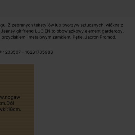
gu. Z zebranych tekstyliów lub tworzyw sztucznych, włókna z
. Jeansy girlfriend LUCIEN to obowiązkowy element garderoby,
m przyciskiem i metalowym zamkiem. Pętle. Jacron Promod.
® : 203507 - 16231705983
cm.Dół
wki:18cm.