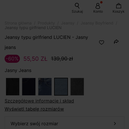
Szukaj
Konto
Koszyk
Strona główna
Produkty
Jeansy
Jeansy Boyfriend
Jeansy typu girlfriend LUCIEN
Jeansy typu girlfriend LUCIEN - Jasny
jeans
55,50 ZŁ
-60%
139,90 zł
Jasny Jeans
szczegółowe informacje i skład
Wyświetl tabelę rozmiarów
wybierz swój rozmiar