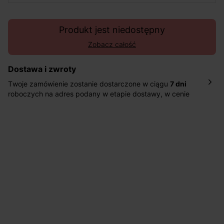
Produkt jest niedostępny
Zobacz całość
Dostawa i zwroty
Twoje zamówienie zostanie dostarczone w ciągu
7 dni
roboczych na adres podany w etapie dostawy, w cenie
10,90 zł za standardową dostawę Inpost. Dostarczamy
również w ciągu 2 dni roboczych za 39,90 PLN za
pośrednictwem DHL Express.
Nowość: Zamówienia dostarczamy w ciągu 4-6 dni
roboczych do wybranego przez Ciebie paczkomatu , a
koszt przesyłki wynosi 9,40 zł.
Masz
30 dn
i od daty otrzymania produktów na ich zwrot
lub wymianę.
Pomoc