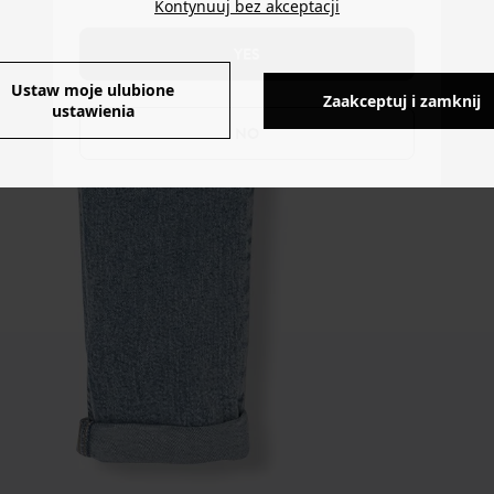
Kontynuuj bez akceptacji
YES
Ustaw moje ulubione
Zaakceptuj i zamknij
ustawienia
NO