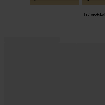
Kraj produkcj
DOSTAWA DO PACZKOMATÓW
DA
4 do 6 dni roboczych