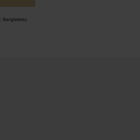
i: Bangladesz.
RMOWE ZWROTY
BEZPIECZNA PŁATNOŚC
do 30 dni
Karta płatnicza, Apple Pay, Przelew inter