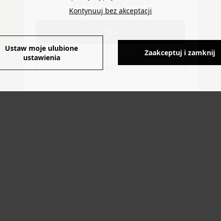
www.promod.com ?
Kontynuuj bez akceptacji
WYMIARY
YES
Ustaw moje ulubione
Zaakceptuj i zamknij
ustawienia
cji: Chiny.
NO