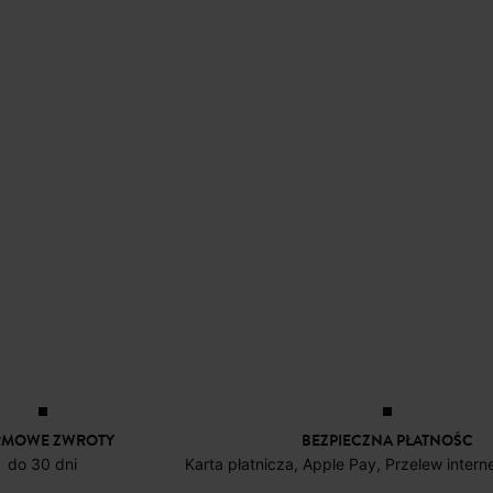
RMOWE ZWROTY
BEZPIECZNA PŁATNOŚC
do 30 dni
Karta płatnicza, Apple Pay, Przelew inter