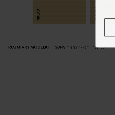
KONSERWACJA
SKŁAD
Kraj produk
ROZMIARY MODELKI
SONG mierzy 177cm i nosi 36.