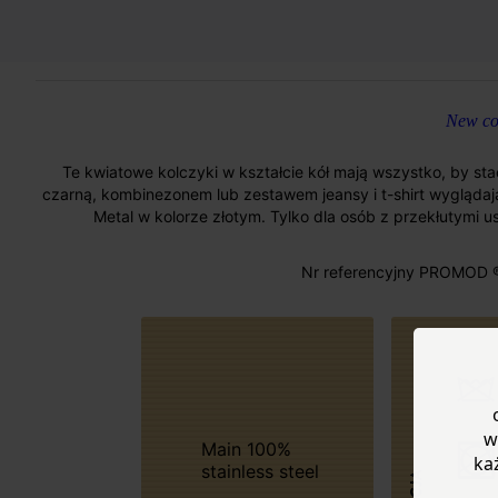
New col
Te kwiatowe kolczyki w kształcie kół mają wszystko, by sta
czarną, kombinezonem lub zestawem jeansy i t-shirt wyglądają
Metal w kolorze złotym. Tylko dla osób z przekłutymi us
Nr referencyjny PROMOD 
w
Main 100%
ka
stainless steel