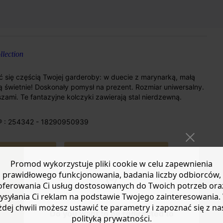
lection
ć się częścią Twojej garderoby: w duecie z marynarką, małą
 świetnie! Doskonały pomysł na prezent. Rozmiar uniwersalny.
zami. Te fantazyjne kolczyki zawierają stal nierdzewną.
® : 254342 - 18290950939
Promod wykorzystuje pliki cookie w celu zapewnienia
prawidłowego funkcjonowania, badania liczby odbiorców,
oferowania Ci usług dostosowanych do Twoich potrzeb ora
ysyłania Ci reklam na podstawie Twojego zainteresowania.
Diameter
żdej chwili możesz ustawić te parametry i zapoznać się z na
approx 2cm.
Do you want to be redirected to
polityką prywatności.