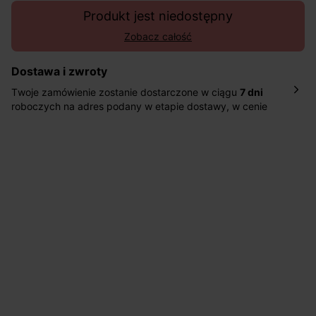
Produkt jest niedostępny
Zobacz całość
Dostawa i zwroty
Twoje zamówienie zostanie dostarczone w ciągu
7 dni
roboczych na adres podany w etapie dostawy, w cenie
10,90 zł za standardową dostawę Inpost. Dostarczamy
również w ciągu 2 dni roboczych za 39,90 PLN za
pośrednictwem DHL Express.
Nowość: Zamówienia dostarczamy w ciągu 4-6 dni
roboczych do wybranego przez Ciebie paczkomatu , a
koszt przesyłki wynosi 9,40 zł.
Masz
30 dn
i od daty otrzymania produktów na ich zwrot
lub wymianę.
Pomoc