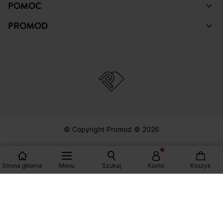
ZAKUPY
POMOC
PROMOD
© Copyright Promod © 2026
Strona główna
Menu
Szukaj
Konto
Koszyk
*Zobacz warunki klikając na link
Polska