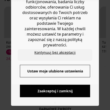
funkcjonowania, badania liczby
Pomoc
rdzawy, czekoladowy. Rozmiar uniwersalny. Tylko do
odbiorców, oferowania Ci usług
przekłutych uszu. Świetny pomysł na prezent.
dostosowanych do Twoich potrzeb
oraz wysyłania Ci reklam na
podstawie Twojego
zainteresowania. W każdej chwili
możesz ustawić te parametry i
Do you want to be redirected to
zapoznać się z naszą polityką
www.promod.com ?
Brokatowa
prywatności.
koszulka
-50%
Kontynuuj bez akceptacji
YES
Kolczyki (
Koszulka z
Tore
59,50 ZŁ
zestaw 2)
przesłaniem
szyd
119,
-50%
-30%
Ustaw moje ulubione ustawienia
NO
24,50 ZŁ
62,50 ZŁ
Zaakceptuj i zamknij
DOSTAWA DO PACZKOMATÓW
4 do 6 dni roboczych