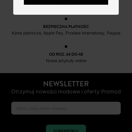
do 30 dni
BEZPIECZNA PŁATNOŚC
Karta płatnicza, Apple Pay, Przelew internetowy, Paypal
OD ROZ. 34 DO 48
Nowe artykuły online
NEWSLETTER
Otrzymuj nowości modowe i oferty Promod
SUBSKRYBUJ