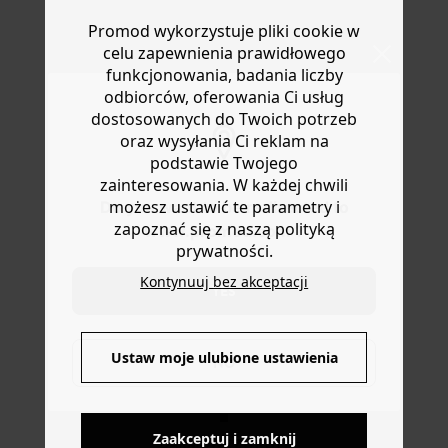
czuć się swobodnie, wykonując długie kroki i z łatwością
Masz
30 dn
i od daty otrzymania produktów na ich zwrot
Promod wykorzystuje pliki cookie w
przechodząc od casualu do szyku! Delikatna, lekko
lub wymianę.
ażurowa dzianina. Okrągły dekolt, rozcięcie z tyłu
celu zapewnienia prawidłowego
Pomoc
zapinane na guzik. Szerokie nogawki, standardowa
funkcjonowania, badania liczby
długość. Kombinezon zawiera włókna z recyklingu.
odbiorców, oferowania Ci usług
dostosowanych do Twoich potrzeb
oraz wysyłania Ci reklam na
podstawie Twojego
zainteresowania. W każdej chwili
możesz ustawić te parametry i
Do you want to be redirected to
zapoznać się z naszą polityką
www.promod.com ?
prywatności.
Kontynuuj bez akceptacji
YES
DOSTAWA DO PACZKOMATÓW
Ustaw moje ulubione ustawienia
NO
4 do 6 dni roboczych
Zaakceptuj i zamknij
DARMOWE ZWROTY