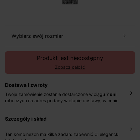
wybierz swój rozmiar
Produkt jest niedostępny
Zobacz całość
Dostawa i zwroty
Twoje zamówienie zostanie dostarczone w ciągu
7 dni
roboczych na adres podany w etapie dostawy, w cenie
10,90 zł za standardową dostawę Inpost. Dostarczamy
również w ciągu 2 dni roboczych za 39,90 PLN za
szczegóły i skład
pośrednictwem DHL Express.
Nowość: Zamówienia dostarczamy w ciągu 4-6 dni
roboczych do wybranego przez Ciebie paczkomatu , a
Ten kombinezon ma kilka zadań: zapewnić Ci elegancki
koszt przesyłki wynosi 9,40 zł.