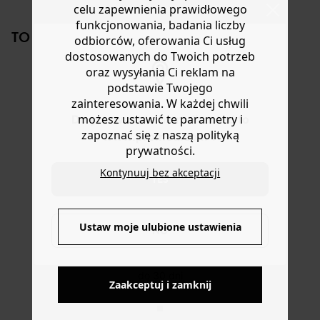
celu zapewnienia prawidłowego
krój. Okrągły dekolt. Długie rękawy. Prosty dół. Ta
lub wymianę.
funkcjonowania, badania liczby
koszulka damska zawiera włókna pochodzące z
Pomoc
TO NA PEWNO CI SIĘ SPODOBA!
recyklingu.
odbiorców, oferowania Ci usług
dostosowanych do Twoich potrzeb
oraz wysyłania Ci reklam na
podstawie Twojego
zainteresowania. W każdej chwili
możesz ustawić te parametry i
Do you want to be redirected to
zapoznać się z naszą polityką
www.promod.com ?
prywatności.
TERMOREGULUJĄCA
TERMOREGULUJĄCA
Koszulka w paski
Kosz
Kontynuuj bez akceptacji
Koszulka
Koszulka
prze
YES
-70%
119,90 zł
119,90 zł
-30
26,50 ZŁ
62,5
Ustaw moje ulubione ustawienia
NO
Zaakceptuj i zamknij
DOSTAWA DO PACZKOMATÓW
4 do 6 dni roboczych